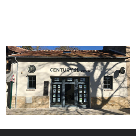
CENTURY 21 Osmose
26 rue Beaudouin
VIGNY - 95450
Envoyer un message
Téléphoner à l'agence