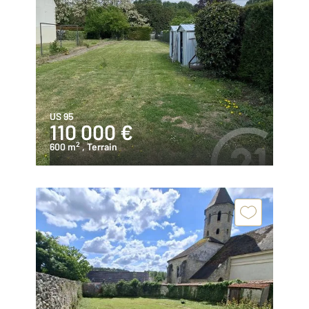
US 95
110 000 €
2
600 m
, Terrain