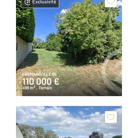
Exclusivité
FREMAINVILLE 95
110 000 €
2
499 m
, Terrain