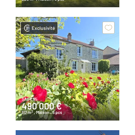
Exclusivité
SAGY 95
490 000 €
2
117 m
, Maison
, 5 pcs