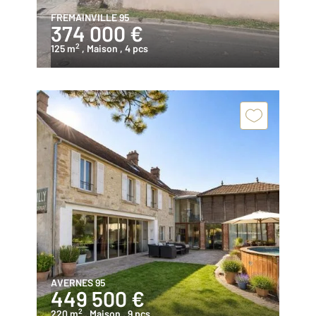
FREMAINVILLE 95
374 000 €
2
125 m
, Maison
, 4 pcs
AVERNES 95
449 500 €
2
220 m
, Maison
, 9 pcs