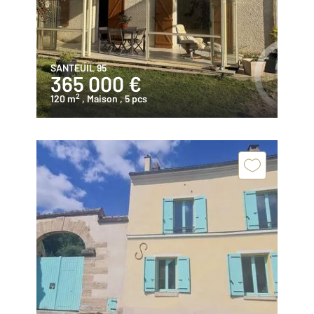
SANTEUIL 95
365 000 €
2
120 m
, Maison
, 5 pcs