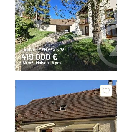
LAINVILLE EN VEXIN 78
419 000 €
2
169 m
, Maison
, 6 pcs