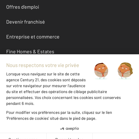
Offres d'emploi
Devenir franchisé
Entreprise et commerce
Fine Homes & Estates
À propos
International
Nous contacter
Mentions légales & CGU et Barèmes d'honoraires
Données personnelles