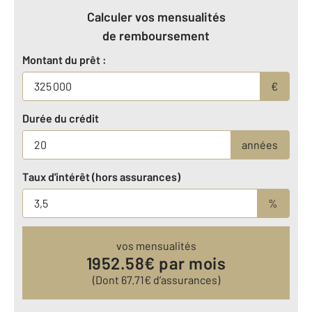
Calculer vos mensualités
de remboursement
Montant du prêt :
€
Durée du crédit
années
Taux d'intérêt (hors assurances)
%
vos mensualités
1952.58
€ par mois
(Dont
67.71
€ d’assurances)