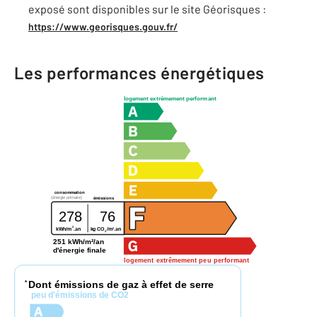
exposé sont disponibles sur le site Géorisques :
https://www.georisques.gouv.fr/
Les performances énergétiques
logement extrêmement performant
consommation
(énergie primaire)
émissions
278
76
2
2
kWh/m
.an
kg CO
/m
.an
2
251 kWh/m²/an
d'énergie finale
logement extrêmement peu performant
Dont émissions de gaz à effet de serre
*
peu d'émissions de CO2